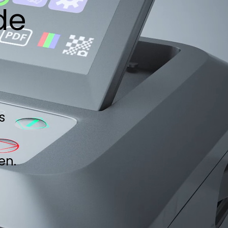
de
s
en.