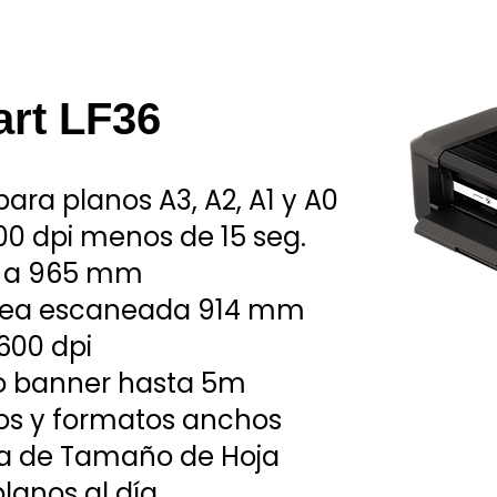
art LF36
para planos A3, A2, A1 y A0
200 dpi menos de 15 seg.
0 a 965 mm
rea escaneada 914 mm
600 dpi
o banner hasta 5m
nos y formatos anchos
a de Tamaño de Hoja
planos al día