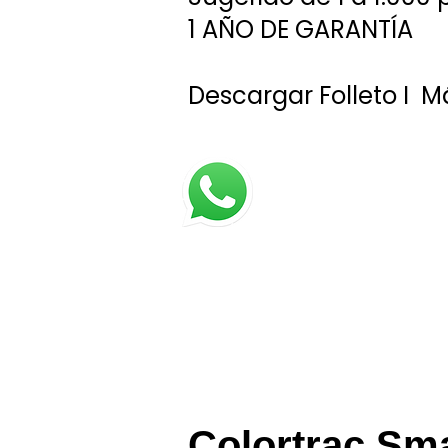
1 AÑO DE GARANTÍA
Descargar Folleto
I
Má
Colortrac Sma