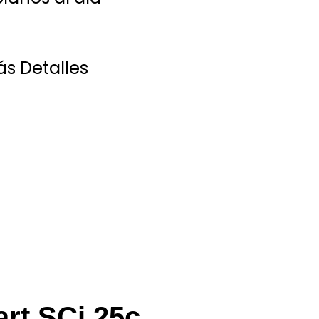
s Detalles
rt SCi 25c