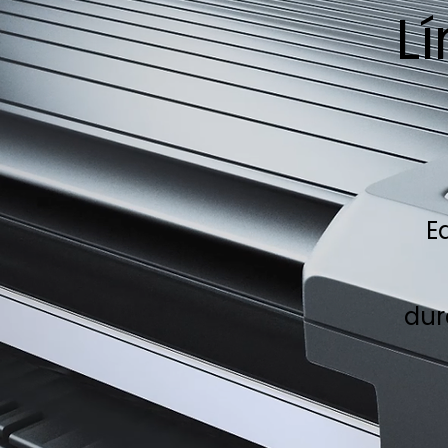
L
E
dur