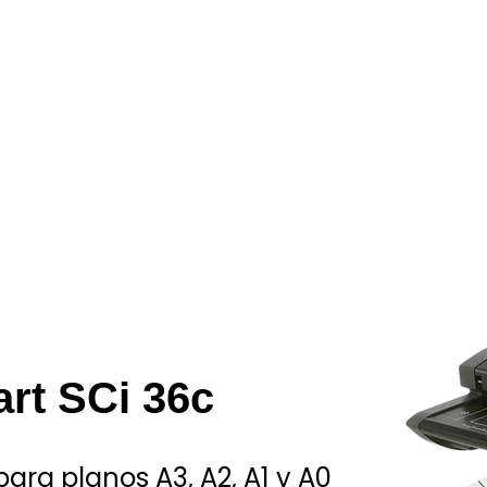
rt SCi 36c
para planos A3, A2, A1 y A0