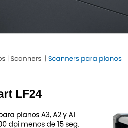
os
|
Scanners
|
Scanners para planos
art LF24
para planos A3, A2 y A1
200 dpi menos de 15 seg.