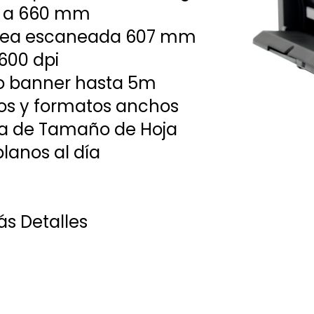
0 a 660 mm
rea escaneada 607 mm
600 dpi
o banner hasta 5m
nos y formatos anchos
a de Tamaño de Hoja
planos al día
s Detalles