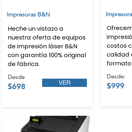
Impresor
Impresoras B&N
Ofrecem
Heche un vistazo a
impresió
nuestra oferta de equipos
costos c
de impresión láser B&N
calidad 
con garantía 100% original
formato 
de fábrica.
Desde:
Desde
VER
$999
$698